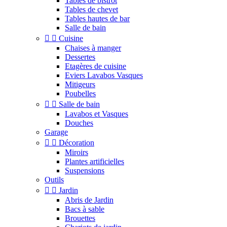
Tables de bistrot
Tables de chevet
Tables hautes de bar
Salle de bain


Cuisine
Chaises à manger
Dessertes
Etagères de cuisine
Eviers Lavabos Vasques
Mitigeurs
Poubelles


Salle de bain
Lavabos et Vasques
Douches
Garage


Décoration
Miroirs
Plantes artificielles
Suspensions
Outils


Jardin
Abris de Jardin
Bacs à sable
Brouettes