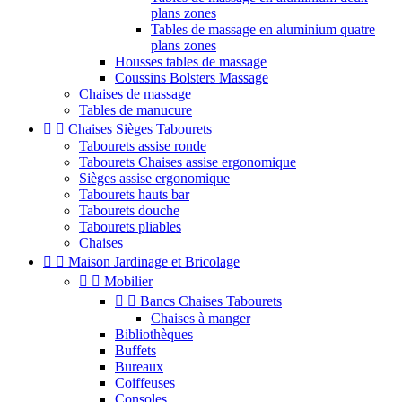
plans zones
Tables de massage en aluminium quatre
plans zones
Housses tables de massage
Coussins Bolsters Massage
Chaises de massage
Tables de manucure


Chaises Sièges Tabourets
Tabourets assise ronde
Tabourets Chaises assise ergonomique
Sièges assise ergonomique
Tabourets hauts bar
Tabourets douche
Tabourets pliables
Chaises


Maison Jardinage et Bricolage


Mobilier


Bancs Chaises Tabourets
Chaises à manger
Bibliothèques
Buffets
Bureaux
Coiffeuses
Consoles