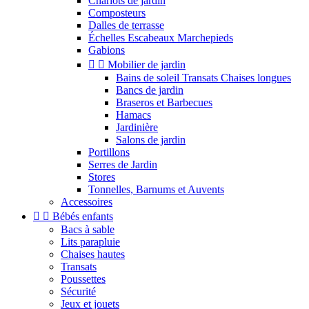
Chariots de jardin
Composteurs
Dalles de terrasse
Échelles Escabeaux Marchepieds
Gabions


Mobilier de jardin
Bains de soleil Transats Chaises longues
Bancs de jardin
Braseros et Barbecues
Hamacs
Jardinière
Salons de jardin
Portillons
Serres de Jardin
Stores
Tonnelles, Barnums et Auvents
Accessoires


Bébés enfants
Bacs à sable
Lits parapluie
Chaises hautes
Transats
Poussettes
Sécurité
Jeux et jouets