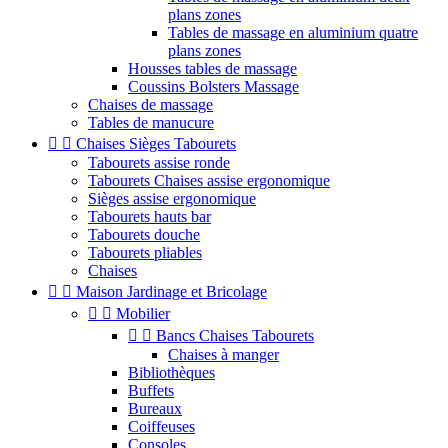
plans zones
Tables de massage en aluminium quatre
plans zones
Housses tables de massage
Coussins Bolsters Massage
Chaises de massage
Tables de manucure


Chaises Sièges Tabourets
Tabourets assise ronde
Tabourets Chaises assise ergonomique
Sièges assise ergonomique
Tabourets hauts bar
Tabourets douche
Tabourets pliables
Chaises


Maison Jardinage et Bricolage


Mobilier


Bancs Chaises Tabourets
Chaises à manger
Bibliothèques
Buffets
Bureaux
Coiffeuses
Consoles