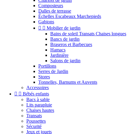
Chariots de jardin
Composteurs
Dalles de terrasse
Échelles Escabeaux Marchepieds
Gabions


Mobilier de jardin
Bains de soleil Transats Chaises longues
Bancs de jardin
Braseros et Barbecues
Hamacs
Jardinière
Salons de jardin
Portillons
Serres de Jardin
Stores
Tonnelles, Barnums et Auvents
Accessoires


Bébés enfants
Bacs à sable
Lits parapluie
Chaises hautes
Transats
Poussettes
Sécurité
Jeux et jouets