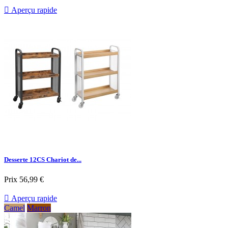

Aperçu rapide
Desserte 12CS Chariot de...
Prix
56,99 €

Aperçu rapide
Camel
Marron