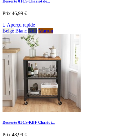
Desserte 01CS Chariot de...
Prix
46,99 €

Aperçu rapide
Beige
Blanc
Noir
Marron
Desserte 05CS-KBF Chariot...
Prix
48,99 €