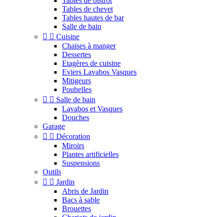
Tables de bistrot
Tables de chevet
Tables hautes de bar
Salle de bain


Cuisine
Chaises à manger
Dessertes
Etagères de cuisine
Eviers Lavabos Vasques
Mitigeurs
Poubelles


Salle de bain
Lavabos et Vasques
Douches
Garage


Décoration
Miroirs
Plantes artificielles
Suspensions
Outils


Jardin
Abris de Jardin
Bacs à sable
Brouettes