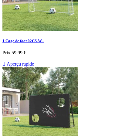
1 Cage de foot 02CS-W...
Prix
59,99 €

Aperçu rapide