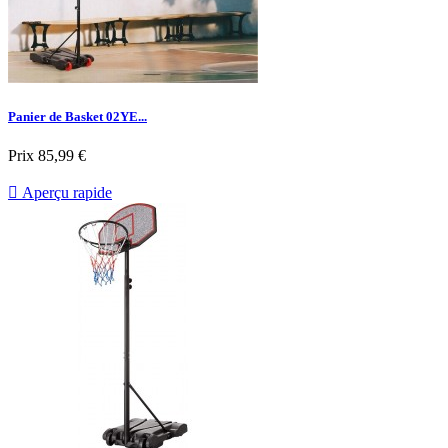
Panier de Basket 02YE...
Prix
85,99 €

Aperçu rapide