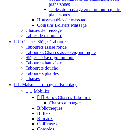
plans zones
Tables de massage en aluminium quatre
plans zones
Housses tables de massage
Coussins Bolsters Massage
Chaises de massage
Tables de manucure


Chaises Sièges Tabourets
Tabourets assise ronde
Tabourets Chaises assise ergonomique
Sièges assise ergonomique
Tabourets hauts bar
Tabourets douche
Tabourets pliables
Chaises


Maison Jardinage et Bricolage


Mobilier


Bancs Chaises Tabourets
Chaises à manger
Bibliothèques
Buffets
Bureaux
Coiffeuses
Consoles