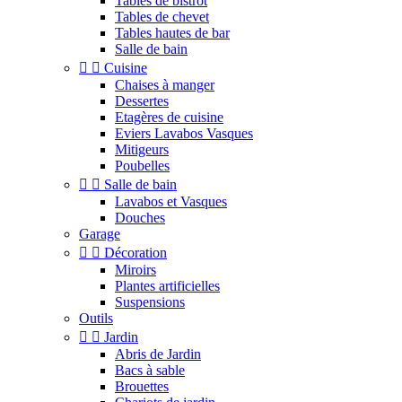
Tables de bistrot
Tables de chevet
Tables hautes de bar
Salle de bain


Cuisine
Chaises à manger
Dessertes
Etagères de cuisine
Eviers Lavabos Vasques
Mitigeurs
Poubelles


Salle de bain
Lavabos et Vasques
Douches
Garage


Décoration
Miroirs
Plantes artificielles
Suspensions
Outils


Jardin
Abris de Jardin
Bacs à sable
Brouettes