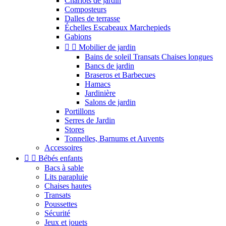
Chariots de jardin
Composteurs
Dalles de terrasse
Échelles Escabeaux Marchepieds
Gabions


Mobilier de jardin
Bains de soleil Transats Chaises longues
Bancs de jardin
Braseros et Barbecues
Hamacs
Jardinière
Salons de jardin
Portillons
Serres de Jardin
Stores
Tonnelles, Barnums et Auvents
Accessoires


Bébés enfants
Bacs à sable
Lits parapluie
Chaises hautes
Transats
Poussettes
Sécurité
Jeux et jouets